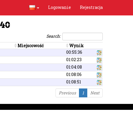
Logowanie
Rejestracja
K40
Search:
Miejscowość
Wynik
00:55:36
01:02:23
01:04:08
01:08:06
01:08:51
Previous
1
Next
Opracowanie: STS-Timing & Polsoft