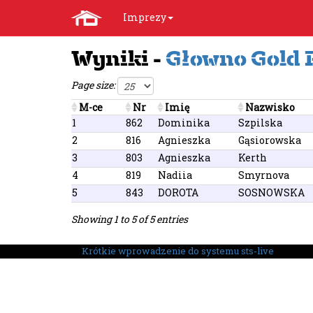
Imprezy
Wyniki -
Głowno Gold 
Page size:
M-ce
Nr
Imię
Nazwisko
1
862
Dominika
Szpilska
2
816
Agnieszka
Gąsiorowska
3
803
Agnieszka
Kerth
4
819
Nadiia
Smyrnova
5
843
DOROTA
SOSNOWSKA
Showing 1 to 5 of 5 entries
Krótkie wprowadzenie do systemu sts-live