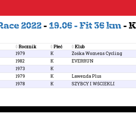
Race 2022
-
19.06 - Fit 36 km
- 
Rocznik
Płeć
Klub
1979
K
Zośka Womens Cycling
1982
K
EVERRUN
1973
K
1979
K
Lawenda Plus
1978
K
SZYBCY I WŚCIEKLI