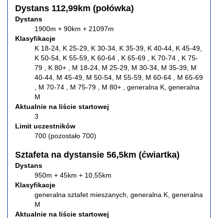
Dystans 112,99km (połówka)
Dystans
1900m + 90km + 21097m
Klasyfikacje
K 18-24, K 25-29, K 30-34, K 35-39, K 40-44, K 45-49,
K 50-54, K 55-59, K 60-64 , K 65-69 , K 70-74 , K 75-
79 , K 80+ , M 18-24, M 25-29, M 30-34, M 35-39, M
40-44, M 45-49, M 50-54, M 55-59, M 60-64 , M 65-69
, M 70-74 , M 75-79 , M 80+ , generalna K, generalna
M
Aktualnie na liście startowej
3
Limit uczestników
700 (pozostało 700)
Sztafeta na dystansie 56,5km (ćwiartka)
Dystans
950m + 45km + 10,55km
Klasyfikacje
generalna sztafet mieszanych, generalna K, generalna
M
Aktualnie na liście startowej