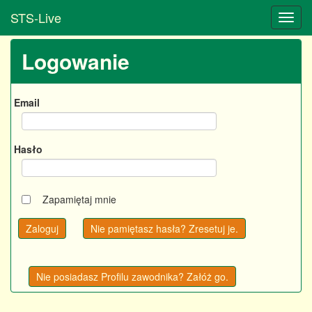
STS-Live
Logowanie
Email
Hasło
Zapamiętaj mnie
Nie pamiętasz hasła? Zresetuj je.
Nie posiadasz Profilu zawodnika? Załóż go.