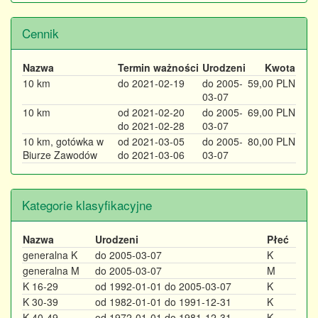
Cennik
Nazwa
Termin ważności
Urodzeni
Kwota
10 km
do 2021-02-19
do 2005-
59,00 PLN
03-07
10 km
od 2021-02-20
do 2005-
69,00 PLN
do 2021-02-28
03-07
10 km, gotówka w
od 2021-03-05
do 2005-
80,00 PLN
Biurze Zawodów
do 2021-03-06
03-07
Kategorie klasyfikacyjne
Nazwa
Urodzeni
Płeć
generalna K
do 2005-03-07
K
generalna M
do 2005-03-07
M
K 16-29
od 1992-01-01 do 2005-03-07
K
K 30-39
od 1982-01-01 do 1991-12-31
K
K 40-49
od 1972-01-01 do 1981-12-31
K