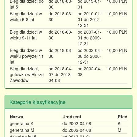
Bieg dla dzieci do
do 2018-03-
od 2013-01-
10,00 PLN
lat 5
30
01
Bieg dla dzieci w
do 2018-03-
od 2010-01-
10,00 PLN
wieku 6-8 lat
30
01 do 2012-
12-31
Bieg dla dzieci w
do 2018-03-
od 2007-01-
10,00 PLN
wieku 9-11 lat
30
01 do 2009-
12-31
Bieg dla dzieci w
do 2018-03-
od 2002-04-
10,00 PLN
wieku powyżej 11
30
08 do 2006-
lat
12-31
Bieg dla dzieci,
od 2018-04-
od 2002-04-
10,00 PLN
gotówka w Biurze
07 do 2018-
08
Zawodów
04-08
Kategorie klasyfikacyjne
Nazwa
Urodzeni
Płeć
generalna K
do 2002-04-08
K
generalna M
do 2002-04-08
M
dzieci do lat 5
od 2013-01-01