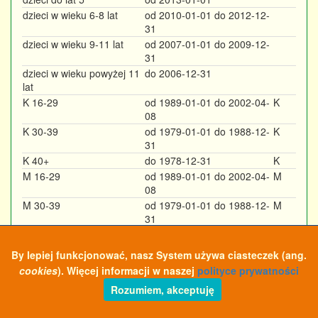
dzieci w wieku 6-8 lat
od 2010-01-01 do 2012-12-
31
dzieci w wieku 9-11 lat
od 2007-01-01 do 2009-12-
31
dzieci w wieku powyżej 11
do 2006-12-31
lat
K 16-29
od 1989-01-01 do 2002-04-
K
08
K 30-39
od 1979-01-01 do 1988-12-
K
31
K 40+
do 1978-12-31
K
M 16-29
od 1989-01-01 do 2002-04-
M
08
M 30-39
od 1979-01-01 do 1988-12-
M
31
M 40-49
od 1969-01-01 do 1978-12-
M
31
By lepiej funkcjonować, nasz System używa ciasteczek (ang.
M 50+
do 1968-12-31
M
cookies
). Więcej informacji w naszej
polityce prywatności
Rozumiem, akceptuję
Opracowanie: STS-Timing & Polsoft, © 2015-19