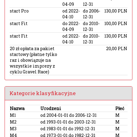
04-09
12-31
start Pro
od 2022-
do 2006-
130,00 PLN
04-10
12-31
start Fit
do 2022-
do 2010-
100,00 PLN
04-09
12-31
start Fit
od 2022-
do 2010-
130,00 PLN
04-10
12-31
20 zł opłata za pakiet
20,00 PLN
startowy (płatne tylko
raz i obowiązuje na
wszystkie imprezy z
cyklu Gravel Race)
Kategorie klasyfikacyjne
Nazwa
Urodzeni
Płeć
M1
od 2004-01-01 do 2006-12-31
M
M2
od 1993-01-01 do 2003-12-31
M
M3
od 1983-01-01 do 1992-12-31
M
M4
od 1973-01-01 do 1982-12-31
M