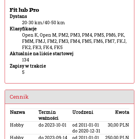
Fit lub Pro
Dystans
20-30 km/40-50 km
Klasyfikacje
Open K, Open M, PM2, PM3, PM4, PM5, PM6, PK,
FMM, FMJ, FM2, FM3, FM4, FM5, FM6, FM7, FKJ,
FK2, FK3, FK4, FK5
Aktualnie na liście startowej
134
Zapisy w trakcie
5
Cennik
Nazwa
Termin
Urodzeni
Kwota
ważności
Hobby
do 2023-10-01
od 2011-01-01
30,00 PLN
do 2020-12-31
Hobby
do 2023-09-14
od 2011-01-01
250,00 PLN