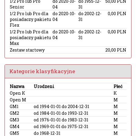
1/2 Pro lub Pro
do 2020-10-
do 1955-12-
50,00 PLN
Senior
04
31
1/2 Pro lub Pro dla
do 2020-10-
do 2002-12-
0,00 PLN
posiadaczy pakietu
04
31
Flex
1/2 Pro lub Pro dla
do 2020-10-
do 2002-12-
0,00 PLN
posiadaczy pakietu
04
31
Max
Zestaw startowy
20,00 PLN
Kategorie klasyfikacyjne
Nazwa
Urodzeni
Płeć
Open K
K
Open M
M
GM1
od 1994-01-01 do 2004-12-31
M
GM2
od 1984-01-01 do 1993-12-31
M
GM3
od 1976-01-01 do 1983-12-31
M
GM4
od 1969-01-01 do 1975-12-31
M
GM5
do 1968-12-31
M