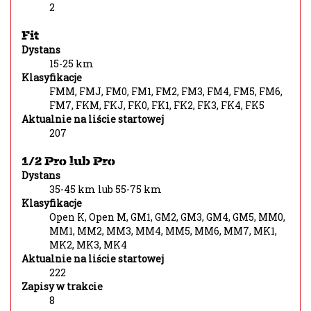
2
Fit
Dystans
15-25 km
Klasyfikacje
FMM, FMJ, FM0, FM1, FM2, FM3, FM4, FM5, FM6,
FM7, FKM, FKJ, FK0, FK1, FK2, FK3, FK4, FK5
Aktualnie na liście startowej
207
1/2 Pro lub Pro
Dystans
35-45 km lub 55-75 km
Klasyfikacje
Open K, Open M, GM1, GM2, GM3, GM4, GM5, MM0,
MM1, MM2, MM3, MM4, MM5, MM6, MM7, MK1,
MK2, MK3, MK4
Aktualnie na liście startowej
222
Zapisy w trakcie
8