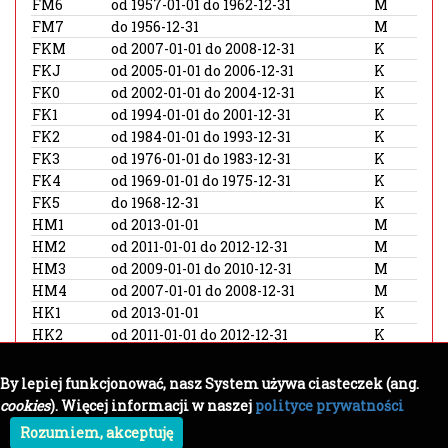
FM6
od 1957-01-01 do 1962-12-31
M
FM7
do 1956-12-31
M
FKM
od 2007-01-01 do 2008-12-31
K
FKJ
od 2005-01-01 do 2006-12-31
K
FK0
od 2002-01-01 do 2004-12-31
K
FK1
od 1994-01-01 do 2001-12-31
K
FK2
od 1984-01-01 do 1993-12-31
K
FK3
od 1976-01-01 do 1983-12-31
K
FK4
od 1969-01-01 do 1975-12-31
K
FK5
do 1968-12-31
K
HM1
od 2013-01-01
M
HM2
od 2011-01-01 do 2012-12-31
M
HM3
od 2009-01-01 do 2010-12-31
M
HM4
od 2007-01-01 do 2008-12-31
M
HK1
od 2013-01-01
K
HK2
od 2011-01-01 do 2012-12-31
K
HK3
od 2009-01-01 do 2010-12-31
K
HK4
od 2007-01-01 do 2008-12-31
K
By lepiej funkcjonować, nasz System używa ciasteczek (ang.
cookies
). Więcej informacji w naszej
polityce prywatności
Rozumiem, akceptuję