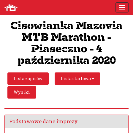
Cisowianka Mazovia
MTB Marathon -
Piaseczno - 4
października 2020
Lista zapisów
Lista startowa
Wyniki
Podstawowe dane imprezy