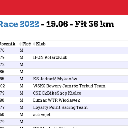
Race 2022
- 19.06 - Fit 36 km
Rocznik
Płeć
Klub
970
M
979
M
IFON KolarzKlub
972
M
86
M
85
M
KS Jedność Mykanów
002
M
WSKG Rowery Jamróz Terbud Team
979
M
CSZ CkBikeShop Kielce
80
M
Lumac WTR Włocławek
977
M
Loyalty Point Racing Team
60
M
activejet
979
M