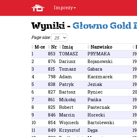
Imprezy
Wyniki -
Głowno Gold 
Page size:
M-ce
Nr
Imię
Nazwisko
1
853
TOMASZ
PRYMAKA
1
2
876
Dariusz
Bojanowski
1
3
815
Tomasz
Gabara
1
4
798
Adam
Kaczmarek
19
5
838
Patryk
Jeziak
19
6
827
Bartosz
Ryniec
2
7
861
Mikołaj
Pańka
1
8
825
Robert
Pasternak
19
9
846
Marcin
Horecki
1
10
854
Wojciech
Bartolewski
19
11
849
Krzysztof
Dęga
1