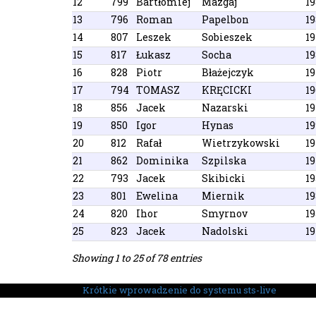
12
799
Bartłomiej
Mazgaj
19
13
796
Roman
Papelbon
19
14
807
Leszek
Sobieszek
1
15
817
Łukasz
Socha
1
16
828
Piotr
Błażejczyk
1
17
794
TOMASZ
KRĘCICKI
19
18
856
Jacek
Nazarski
1
19
850
Igor
Hynas
19
20
812
Rafał
Wietrzykowski
1
21
862
Dominika
Szpilska
1
22
793
Jacek
Skibicki
1
23
801
Ewelina
Miernik
19
24
820
Ihor
Smyrnov
1
25
823
Jacek
Nadolski
1
Showing 1 to 25 of 78 entries
Krótkie wprowadzenie do systemu sts-live