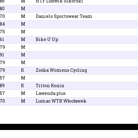
86
M
HTF Ludwik Sikorski
80
M
970
M
Danielo Sportswear Team
984
M
975
M
61
M
Bike U Up
979
M
91
M
979
M
979
K
Zośka Womens Cycling
957
M
89
K
Triton Konin
957
M
Lawenda plus
970
M
Lumac WTR Włocławek